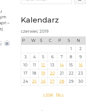
ku
nym
Kalendarz
apń –
ej
czerwiec 2019
P
W
Ś
C
P
S
N
1
2
3
4
5
6
7
8
9
10
11
12
13
14
15
16
17
18
19
20
21
22
23
24
25
26
27
28
29
30
« maj
lip »