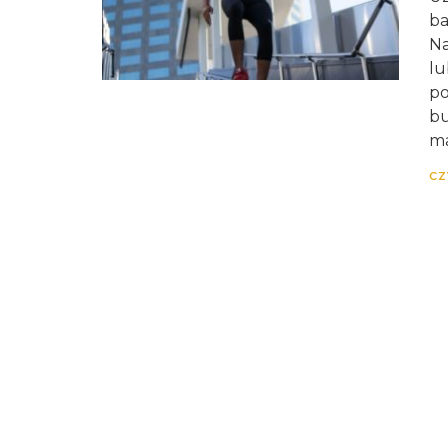
ba
Na
lu
po
bu
ma
CZ