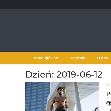
Skip
to
content
Strona główna
Artykuły
O nas
Dzień:
2019-06-12
Ga
P
Uz