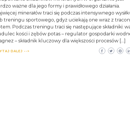
rdzo ważne dla jego formy i prawidłowego działania.
jwięcej minerałów traci się podczas intensywnego wysił
b treningu sportowego, gdyż uciekają one wraz z traco
tem. Podczas treningu traci się następujące składniki: w
dulec kości i zębów potas – regulator gospodarki wodn
gnez – składnik kluczowy dla większości procesów […]
YTAJ DALEJ -->