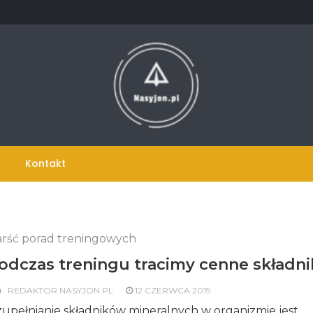
Kontakt
rść porad treningowych
odczas treningu tracimy cenne składni
REDAKTOR NASYJON.PL
12 CZERWCA 2019
upełnianie składników mineralnych w organizmie jest