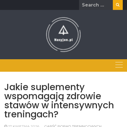
Skip
Search
to
for:
content
Jakie suplementy
wspomagają zdrowie
stawów w intensywnych
treningach?
27 KWIETNIA 2026
GARŚĆ PORAD TRENINGOWYCH